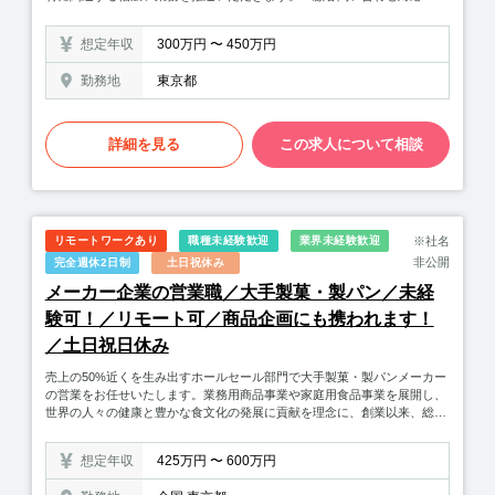
積もり作成／受発注業務／販売管理／請求業務・アフターサポート、FAQ
作成・業務オペレーション設計、データフロー改善、業務効率化、BPR・
想定年収
300万円 〜 450万円
計数管理ダッシュボードの管理／作成・パートナー企業対応介護・障害福
祉業界は多くの中小零細事業者によって支えられていますが、報酬が国か
勤務地
東京都
ら決められている中で人材不足や燃料高等も重なり、年々経営の厳しさは
増しています。そのような状態に対し購買力が低い中小零細事業者に代わ
り各種メーカーと交渉し、有利な条件で事業者にモノ（サービス）の提供
を行う事で、経営支援を行っています。業務は主に経営支援商材8商材の
詳細を見る
この求人について相談
うち、担当する商材に対するお問合せ対応、受発注業務、各請求業務、協
力パートナーへの送客等となります。将来的には希望があれば担当商材を
持ち、各商材の販売チャネルの設計や、営業企画、マーケティング等にも
関わっていただけるポジションですので、キャリアアップを中期的に目指
していきたい方にもお勧めです！【企業概要】「高齢社会に適した情報イ
リモートワークあり
職種未経験歓迎
業界未経験歓迎
※社名
ンフラを構築することで人々の生活の質を向上し、社会に貢献し続ける」
介護事業者事業や医療、ヘルスケアなど、社会課題への解決を軸に、「高
非公開
完全週休2日制
土日祝休み
齢社会×情報」を切り口として「介護」「医療」「ヘルスケア」「シニア
メーカー企業の営業職／大手製菓・製パン／未経
ライフ」の領域で、40以上のサービスを開発・運営しています。高齢社会
で働く方や事業者の方、高齢者ご自身やそのご家族がイキイキと生活でき
験可！／リモート可／商品企画にも携われます！
るサポートを提供することで、豊かな社会の実現を目指し、ビジネスを創
／土日祝日休み
造し続けています。
売上の50%近くを生み出すホールセール部門で大手製菓・製パンメーカー
の営業をお任せいたします。業務用商品事業や家庭用食品事業を展開し、
世界の人々の健康と豊かな食文化の発展に貢献を理念に、創業以来、総合
フィリングメーカーとして、家庭用食品や大手卸パン、コンビニエンスス
トア、焼きたてパンを提供するオーブンフレッシュベーカリーや、人形焼
想定年収
425万円 〜 600万円
やシュークリームなどの和・洋菓子など、幅広いユーザーに向け、時代の
移り変わりに合わせて商品を提供しています。※ロングセラーの紙カップ