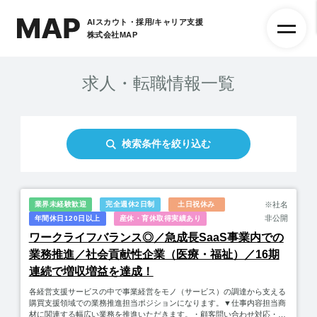
AIスカウト・採用/キャリア支援
株式会社MAP
求人・転職情報一覧
検索条件を絞り込む
業界未経験歓迎
完全週休2日制
土日祝休み
※社名
非公開
年間休日120日以上
産休・育休取得実績あり
ワークライフバランス◎／急成長SaaS事業内での
業務推進／社会貢献性企業（医療・福祉）／16期
連続で増収増益を達成！
各経営支援サービスの中で事業経営をモノ（サービス）の調達から支える
購買支援領域での業務推進担当ポジションになります。▼仕事内容担当商
材に関連する幅広い業務を推進いただきます。・顧客問い合わせ対応・見