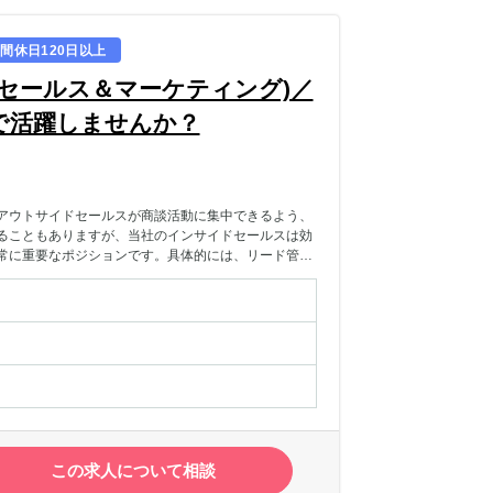
間休日120日以上
セールス＆マーケティング)／
で活躍しませんか？
アウトサイドセールスが商談活動に集中できるよう、
ることもありますが、当社のインサイドセールスは効
常に重要なポジションです。具体的には、リード管理
ーの先端であり、成果も見えやすいためPDCAを回
内容】・マーケティング活動により獲得したリードに
・セミナーの企画、運営・MAツールを活用したナー
、実施
この求人について相談