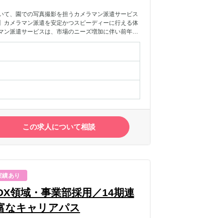
いて、園での写真撮影を担うカメラマン派遣サービス
】カメラマン派遣を安定かつスピーディーに行える体
マン派遣サービスは、市場のニーズ増加に伴い前年比
大きいサービスです。事業成長に向けて、写真撮影ニ
ること、また園への依頼促進を行うことにより、事業
【業務内容】写真撮影ニーズのある園へカメラマン派
担当します。①カメラマンの手配・専用のシステムに
件程度、繁忙期は月500~800件となります。・状況
る可能性がございます。（クラウドソーシングサイト
メラマン手配調整、カメラマンとのやり取り・調整業
細確認を行った上で、受発注業務を専用システム上で
れた写真を専用システム上にアップロードを行いま
的に行ってきた方・マルチタスクを日常的にこなして
この求人について相談
顧客 / パートナー企業など、社外との折衝経験【歓
での業務経験・カメラマンと協働した業務経験・自社運
】・自発的にサービスやチーム全体の改善にチャレンジ
な方・社内外の関係者と誠実に向き合い、信頼関係を
すことができる方・行動指針に共感できる方
実績あり
X領域・事業部採用／14期連
富なキャリアパス