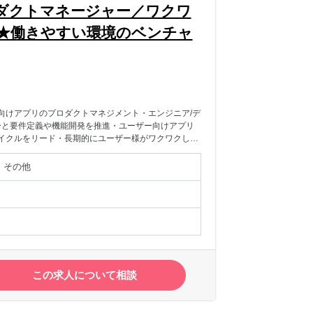
ロダクトマネージャー／ワクワ
★働きやすい環境のベンチャ
向けアプリのプロダクトマネジメント・エンジニア/デ
ーと要件定義や機能開発を推進・ユーザー向けアプリ
イクルをリード・長期的にユーザー様がワクワクし、
営業/社内オペレーションの抱えている課題整理・課
・PRDや仕様書作成・更新・開発スコープ・進捗管
 その他
この求人について相談