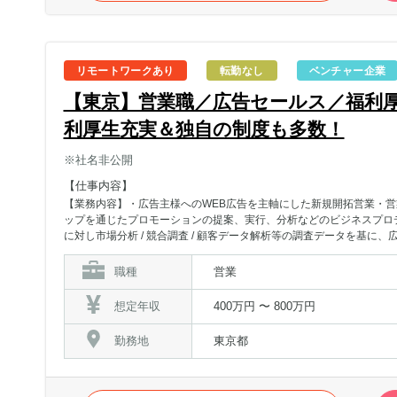
リモートワークあり
転勤なし
ベンチャー企業
【東京】営業職／広告セールス／福利
利厚生充実＆独自の制度も多数！
※社名非公開
【仕事内容】
【業務内容】・広告主様へのWEB広告を主軸にした新規開拓営業・
ップを通じたプロモーションの提案、実行、分析などのビジネスプロデ
に対し市場分析 / 競合調査 / 顧客データ解析等の調査データを基
の仮設立案や提案、設定、管理画面を通じた運用を行い、企画提案を
ただき、仮設提案のためにPowerPointでの資料の作成や、Exce
職種
営業
ら広告効果を最大化させていきます。「課題抽出→プランニング→解
われるので、一部の領域にしか携われなかった業界経験者もスキルア
想定年収
400万円 〜 800万円
勤務地
東京都