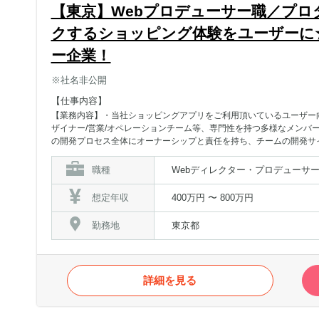
【東京】Webプロデューサー職／プ
クするショッピング体験をユーザーに
ー企業！
※社名非公開
【仕事内容】
【業務内容】・当社ショッピングアプリをご利用頂いているユーザー
ザイナー/営業/オペレーションチーム等、専門性を持つ多様なメンバ
の開発プロセス全体にオーナーシップと責任を持ち、チームの開発サ
使いやすく、使いたくなるようなアプリを実現【業務詳細】・事業者/
題解決に向けて、事業者向け管理画面で実現する企画立案と要件定義
職種
Webディレクター・プロデューサー
理・ロードマップ策定・チームビルディング・プロジェクト推進
想定年収
400万円 〜 800万円
勤務地
東京都
詳細を見る