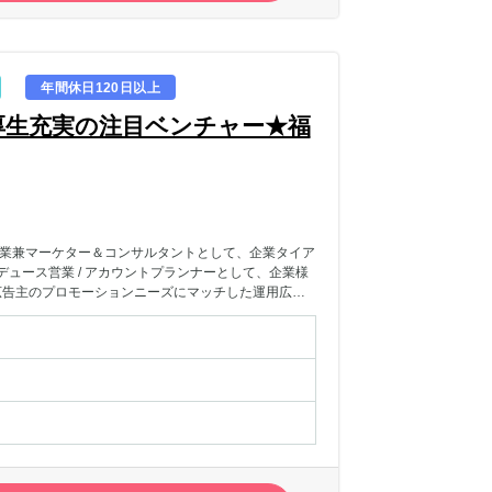
年間休日120日以上
厚生充実の注目ベンチャー★福
営業兼マーケター＆コンサルタントとして、企業タイア
ュース営業 / アカウントプランナーとして、企業様
に、広告主のプロモーションニーズにマッチした運用広告
行って頂きます。分析などを用いて課題発見をしてい
l・スプレッドシートで広告効果のレポート作成を行いなが
決策の提案」といった一連のマーケティング業務に携
ップできる環境です。