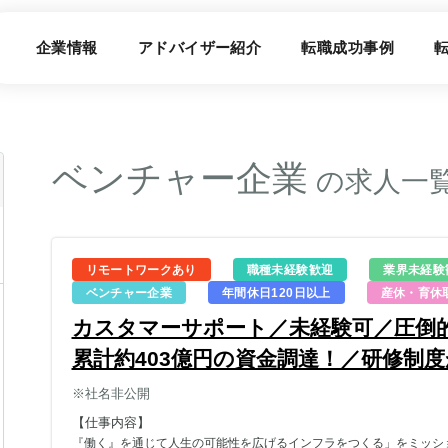
企業情報
アドバイザー紹介
転職成功事例
ベンチャー企業
の求人一
リモートワークあり
職種未経験歓迎
業界未経験
ベンチャー企業
年間休日120日以上
産休・育休
カスタマーサポート／未経験可／圧倒
累計約403億円の資金調達！／研修制
※社名非公開
【仕事内容】
『働く』を通じて人生の可能性を広げるインフラをつくる」をミッシ