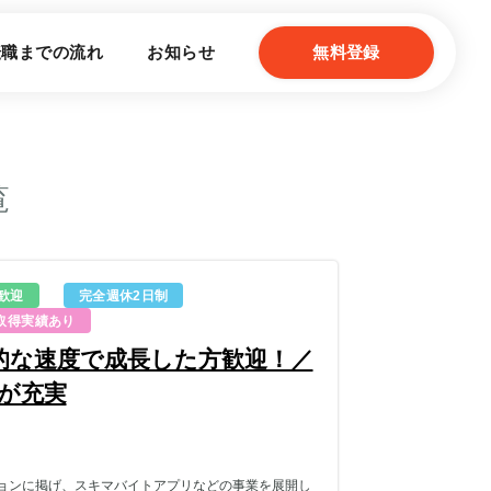
転職までの流れ
お知らせ
無料登録
覧
歓迎
完全週休2日制
取得実績あり
的な速度で成長した方歓迎！／
度が充実
ョンに掲げ、スキマバイトアプリなどの事業を展開し