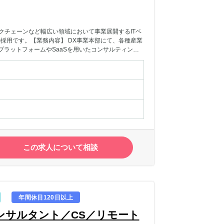
クチェーンなど幅広い領域において事業展開するITベ
採用です。【業務内容】 DX事業本部にて、各種産業
ラットフォームやSaaSを用いたコンサルティング
より新規事業を担当する可能性もあり。既存サービスに
クセスと専門特化した部隊で、クライアントへのコン
いながらプロダクト開発にも関わります。 事業フェー
 自社プラットフォームやSaaSプロダクトの新規導
ング、経営戦略コンサルティング。 ・ セールス活
プロジェクトのプロジェクトマネジメント。 ■導入
aaSプロダクト、マーケティング、インサイドセールス
組成。 ※大手から中小まで幅広いクライアントを担当
／異動実績あり▽スペシャリティ系 ・セールスリー
リーダー/MGR→組織開発（HR）系MGR▽ゼネラ
この求人について相談
ス→マーケティング担当→マーケティング責任者 ・
リーダー→MI（デジタルマーケ）事業への異動など、
年間休日120日以上
ンサルタント／CS／リモート