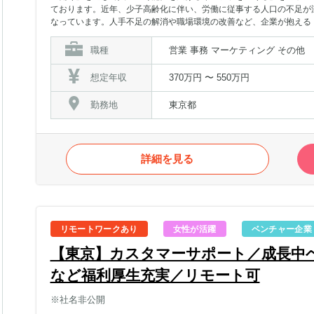
ております。近年、少子高齢化に伴い、労働に従事する人口の不足が
なっています。人手不足の解消や職場環境の改善など、企業が抱える
タマーサポート視点で事業成長に関わることができます。・To B（クラ
話/メール）・オペレーションコントロール・メンバーの業務均等化・
職種
営業 事務 マーケティング その他
応・各種プロジェクトの実行および他部署との連携・オペレーターの
変えることができる└ 従来のアルバイトや派遣業界が40年間抱えて
想定年収
370万円 〜 550万円
働く」世界を作ることができます。■「人」にまつわる企業の経営課題
ただくことで、人手不足の解消、職場環境の改善に貢献することがで
勤務地
東京都
無料で長期雇用に切り替えられるため、採用工数・コストの削減、ミ
経済の世界を創ることができる└ 働き手は、勤務姿勢や職務履歴、
性に付随するデータが蓄積されていきます。信用度が高くなった働き
を行うなどの仕組みを考えており、積極的な労働者が評価される経済
詳細を見る
長していく貴重なフェーズを経験できる└ 累計約403億円を調達、2
成長中のスタートアップで、事業拡大や組織づくりにダイレクトに関
も社員に対して全てオープンになっており、非常に風通しの良い環境
す。
リモートワークあり
女性が活躍
ベンチャー企業
【東京】カスタマーサポート／成長中
など福利厚生充実／リモート可
※社名非公開