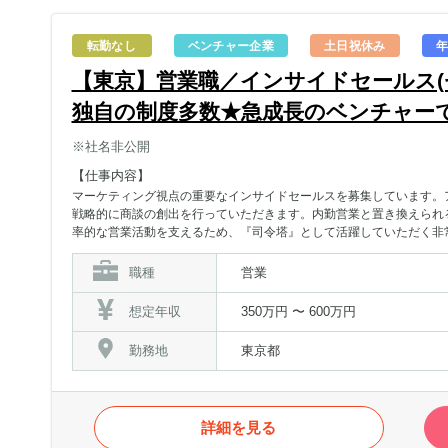
転勤なし
ベンチャー企業
土日祝休み
年
【東京】営業職／インサイドセールス(
独自の制度多数★急成長のベンチャー
※社名非公開
【仕事内容】
マーケティング視点の重要なインサイドセールスを募集しています。
戦略的に商談の創出を行っていただきます。内勤営業と置き換えられ
率的な営業活動を支えるため、『司令塔』として活躍していただく非
から営業管理まで携わり、事業を推進していただきます。セールスフロ
し売上貢献をしていきたい方、お待ちしております！【具体的な仕事
職種
営業
対する電話アプローチ・メールや電話やWEB会議での提案、商材説明
チャリング・定期的なメルマガの企画、配信・リード獲得施策の企画
想定年収
350万円 〜 600万円
勤務地
東京都
詳細を見る