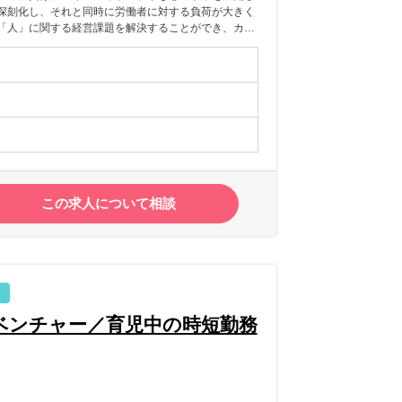
深刻化し、それと同時に労働者に対する負荷が大きく
「人」に関する経営課題を解決することができ、カス
イアント）/To C（ワーカー）の問い合わせ対応（電
メンバーのアサイン対応等・お問合せの二次/三次対
業務サポート【事業詳細】■人々の働き方を根底から
いた課題を解決し、「好きなことをする時間に合わせて
を解決できる└ クライアント企業に使いこなしてい
きます。働いた職場と働き手がマッチすればそのまま
スマッチの防止、離職率低下に貢献できます。■信用
スキルに対して第三者からの評価がなされ、個人の信憑
手の報酬が上がる、給料の前払いという形で少額融資
圏の構築を目指します。■スタートアップ企業が急成
この求人について相談
020年9月にはコロナ禍でも資金調達を実施している急
わることができます。事業計画・全部署の詳細な状況
で全員が全社の売上に貢献しながら突き進んでいま
ベンチャー／育児中の時短勤務