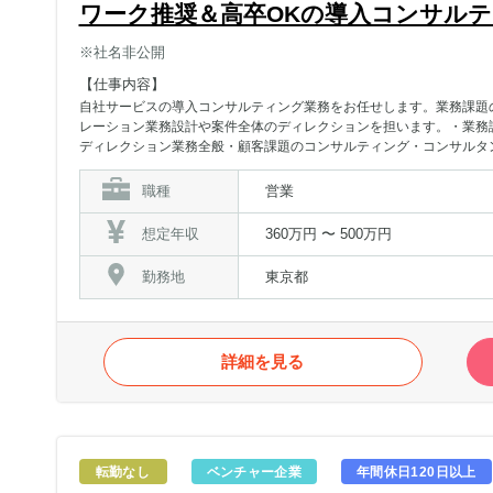
ワーク推奨＆高卒OKの導入コンサル
※社名非公開
【仕事内容】
自社サービスの導入コンサルティング業務をお任せします。業務課題
レーション業務設計や案件全体のディレクションを担います。・業務
ディレクション業務全般・顧客課題のコンサルティング・コンサルタ
画、社内の業務改革や効率化の実現
職種
営業
想定年収
360万円 〜 500万円
勤務地
東京都
詳細を見る
転勤なし
ベンチャー企業
年間休日120日以上