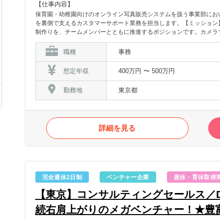
【仕事内容】
保育園・幼稚園向けのオンライン写真販売システムを扱う事業部にお
を裏側で支えるカスタマーサポート業務を担当します。【ミッション
制作りを、チームメンバーとともに推進するポジションです。カメラ
180％超えの成長を遂げており、サービス導入園からの期待も非常に
ーズを取りこぼさず、カメラマンのリソースを安定確保し園へ供給す
職種
事務
成長の基盤を築いていく非常に重要度の高いミッションといえます。
遣を行う工程から、写真撮影後の後工程まで一貫したサポート業務を
想定年収
400万円 〜 500万円
登録されているカメラマンへ、撮影を依頼します。・基本的には月300
に応じて、カメラマン登録を増やすための リクルート業務も発生す
勤務地
東京都
や、カメラマンのHP、インスタグラムへのお声掛け等）②園へのカ
務では、依頼園に対しお電話またはメールにて時間や場所などの 詳
行います。③撮影後の写真アップロード業務・カメラマンより納品さ
す。【必須要件】・高卒以上・電話対応やビジネスメール対応を日常
詳細を見る
きた方・業務において、インターネットサービスを日々扱ってきた方・
迎経験】・人材業界のコーディネーター経験・保育園 / 幼稚園業界
営Webサービスにおける、カスタマーサポート経験【求める人物像
できる方・複数の物事を効率的に同時進行で動かしていくことが得意
構築できる方・現状維持ではなく、常により良い姿を追求し行動に移
完全週休2日制
ベンチャー企業
産休・育休取得
【東京】コンサルティングセールス／D
続右肩上がりのメガベンチャー！★豊