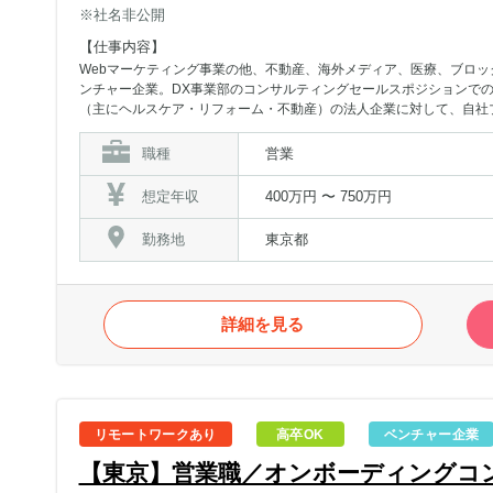
※社名非公開
【仕事内容】
Webマーケティング事業の他、不動産、海外メディア、医療、ブロッ
ンチャー企業。DX事業部のコンサルティングセールスポジションでの
（主にヘルスケア・リフォーム・不動産）の法人企業に対して、自社プ
セールスを担います。 並行して新規事業も開発中のため、入社当初
おいては、インサイドセールス・フィールドセールス・カスタマーサ
職種
営業
サルティングセールスを行ったり、新規サービスにおいては営業を行
ズによって多様な関わり方があり得るポジションです。■具体的には ・
想定年収
400万円 〜 750万円
入をフックとした、クライアントのマーケティング戦略、コンサルティ
動で得た情報をもとに、新規事業、新規機能の企画・立案、加えて同
勤務地
東京都
サービス事例：自社プラットフォーム、AI査定、SFA、CRM等のS
およびフィールドセールスを高度に組み合わせたフォーメーションを
します【キャリアパス】全キャリアパスとも、既存社員の昇進／昇格
ダー→セールスMGR→セールス部門統括部長▽組織開発系 ・セールス
詳細を見る
ル系 ・セールスリーダー/MGR→新規/既存事業責任者 ・セール
セールスリーダー/MGR→全社経営企画▽事業本部異動 ・セールス
縦にも横にも斜めにも、キャリア開発が可能です。
リモートワークあり
高卒OK
ベンチャー企業
【東京】営業職／オンボーディングコ