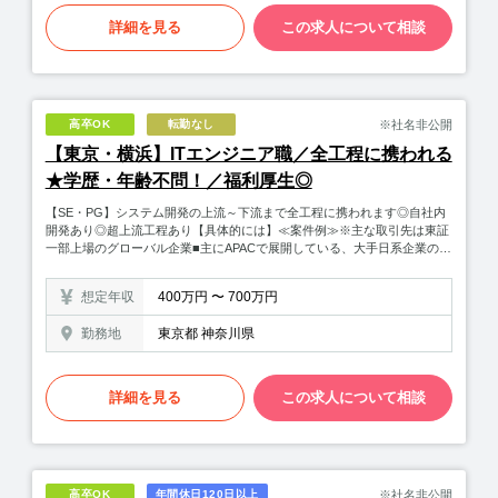
詳細を見る
この求人について相談
※社名非公開
高卒OK
転勤なし
【東京・横浜】ITエンジニア職／全工程に携われる
★学歴・年齢不問！／福利厚生◎
【SE・PG】システム開発の上流～下流まで全工程に携われます◎自社内
開発あり◎超上流工程あり【具体的には】≪案件例≫※主な取引先は東証
一部上場のグローバル企業■主にAPACで展開している、大手日系企業のカ
ード・非カード決済システムの構築…5～6カ国への対応を行なうため、長
期案件となります■融資管理システム(パッケージ商品)の海外企業への導
想定年収
400万円 〜 700万円
入…顧客ニーズに合わせたパッケージのカスタマイズ、及び周辺システム
の開発【超上流工程】お客様の事業計画やシステム投資計画をヒアリング
勤務地
東京都 神奈川県
し現状調査を踏まえ、適切なソリューションを提案。技術力は勿論、コミ
ュニケーション力が大切です。 ↓【要件定義】エンジニアとしてクラ
イアントが求めているシステムを伺い課題解決に必要な機能や、実装すべ
き機能等を整理します。クライアントと直に接することで、システムの意
詳細を見る
この求人について相談
図や要望を理解しより精度の高いシステムを手掛けることができます。
↓【基本・詳細設計～プログラム作成】システム開発の目的を踏まえ、
構成要素を基に基本設計、その後、プログラミングに向けた詳細設計を行
い、開発工程へと移ります。 ↓【最終チェック】完成後は、実際に稼
働しテストをします。不具合が見つかった場合は修正し、クリアするまで
※社名非公開
高卒OK
年間休日120日以上
テストを続けます。≪超上流工程とは≫具体的には、要件定義フェーズに