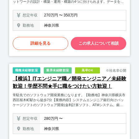
ットワークの設計・構築・運用・構築の4つに分けられます。データを快
適に送受信するためのネットワークシステムの構築、トラブル時の対応も
主な役割としてあります。サーバーエンジニアとは：コンピューターシス
想定年収
270万円 〜 350万円
テムを運用するサーバー機器の構築やサーバーソフトの設定を主に行いま
す。セキュリティエンジニアとは：情報セキュリティを考慮したネットワ
勤務地
神奈川県
ークの設計・運用・管理を行います。当社のサービスであるプロバイダの
保守業務、構築業務にも携わって頂くこともございます。■入社後は…組
織は少数制を敷いています。4名の組織の中で入社後は、OJT研修を経て
自走できるエンジニアを目指して頂きます。（※現在、新型コロナウイル
詳細を見る
この求人について相談
ス感染予防の為上限50％で出社しています。）
※社名非公開
職種未経験歓迎
業界未経験歓迎
高卒OK
【横浜】ITエンジニア職／開発エンジニア／未経験
歓迎！学歴不問★手に職をつけたい方歓迎！
常駐先でのソフトウェア開発業務になります。【勤務地】神奈川県横浜市
西区桜木町駅から徒歩7分【業務内容】システムエンジニア銀行向けパッ
ケージソフトのソフトウェア開発(金利計算ソフト、ATMシステム。銀行
データベース、システム統合など)【魅力ポイント】銀行向けパッケージ
ソフト(金利システム、勤怠管理システム、検索システム等)の開発を行い
想定年収
280万円 〜
ます。最先端のWEBアプリケーションを開発することができます。
勤務地
神奈川県