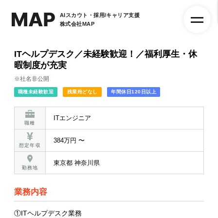
AIスカウト・採用/キャリア支援
株式会社MAP
ITヘルプデスク／未経験歓迎！／福利厚生・休
暇制度が充実
※社名非公開
職種未経験歓迎
残業殆どなし
年間休日120日以上
ITエンジニア
職種
384万円 〜
想定年収
東京都 神奈川県
勤務地
業務内容
①ITヘルプデスク業務