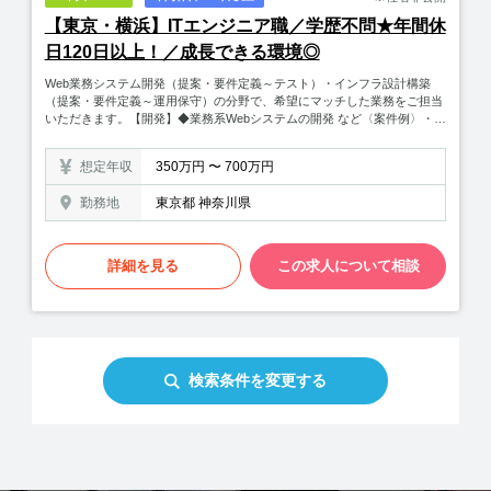
入る前段階を指します。プロジェクト全体計画の策定であったり、案件受
【東京・横浜】ITエンジニア職／学歴不問★年間休
注前の提案活動であったり。単なるシステム開発の担当者ではなく、お客
日120日以上！／成長できる環境◎
様と一体となってビジネスへ発展させます。​◎案件例大手クレジットカー
ド会社の次世代基幹システム構築プリペイドカード（非接触式）のシステ
Web業務システム開発（提案・要件定義～テスト）・インフラ設計構築
ム開発FinTechソリューションの海外展開支援等
（提案・要件定義～運用保守）の分野で、希望にマッチした業務をご担当
いただきます。【開発】◆業務系Webシステムの開発 など〈案件例〉・大
手農機具メーカーの社内Webシステム開発・大手自動制御機器メーカーの
営業支援システム開発 など【インフラ】◆サーバ(仮想化環境)・ネットワ
想定年収
350万円 〜 700万円
ークの設計／構築／運用◆Microsoft製品（AD／Exchange／Sharepoint／S
CCM）の設計／構築／運用◆クラウド製品（AWS／Azure／O365）の設
勤務地
東京都 神奈川県
計／構築／運用 など〈案件例〉・カード会社向けクラウドサービス構築
（Windows、Azure）・金融会社向け基盤構築（Windows、AWS、Zabbi
x）◎開発環境【言語】Java、JavaScript、VB.net(ASP)、C#、C#(MVC、
MVVM)【フレームワーク】Spring MVC、Spring Boot、seasar2、Struts
詳細を見る
この求人について相談
2、jQuery、AngularJS【OS】Windows、Linux【DB】Oracle、MySQL、
MS SQL Server、PostgreSQL、DB2【仮想化／クラウド】VMware、Hyp
er-V、Azure、AWS、Office365
検索条件を変更する