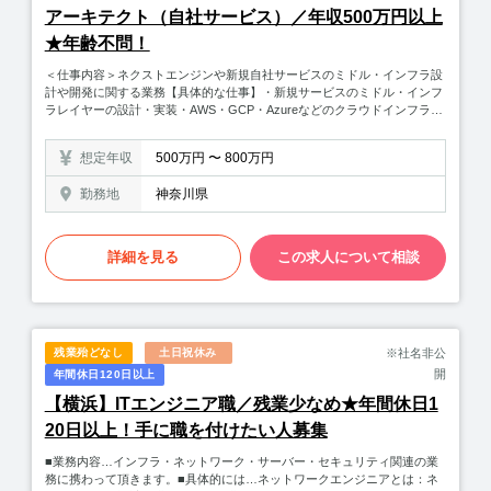
アーキテクト（自社サービス）／年収500万円以上
★年齢不問！
＜仕事内容＞ネクストエンジンや新規自社サービスのミドル・インフラ設
計や開発に関する業務【具体的な仕事】・新規サービスのミドル・インフ
ラレイヤーの設計・実装・AWS・GCP・Azureなどのクラウドインフラを
コードで操作・管理・ミドル・インフラレイヤーでの不足を自らコードで
補う・リアルISUCON・システムセキュリティの設計・実装【与えられる
想定年収
500万円 〜 800万円
裁量（一例）】・利用するクラウドサービスの選択・利用する技術の選
択・システムアーキテクチャの選択
勤務地
神奈川県
詳細を見る
この求人について相談
残業殆どなし
土日祝休み
※社名非公
開
年間休日120日以上
【横浜】ITエンジニア職／残業少なめ★年間休日1
20日以上！手に職を付けたい人募集
■業務内容…インフラ・ネットワーク・サーバー・セキュリティ関連の業
務に携わって頂きます。■具体的には…ネットワークエンジニアとは：ネ