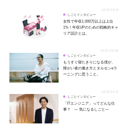
2023.08.31
しごとインタビュー
女性で年収1,000万以上は上位
1%！年収UPのための戦略的キャ
リア設計とは。
2023.05.08
しごとインタビュー
もうすぐ寝たきりになる僕が、
障がい者の働き方とタルセンeラ
ーニングに思うこと。
2023.04.21
しごとインタビュー
「ITエンジニア」ってどんな仕
事？ ― 気になるしごと―