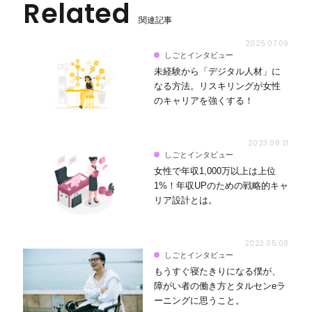
Related
関連記事
2025.07.09
しごとインタビュー
未経験から「デジタル人材」に
なる方法。リスキリングが女性
のキャリアを強くする！
2023.08.31
しごとインタビュー
女性で年収1,000万以上は上位
1%！年収UPのための戦略的キャ
リア設計とは。
2023.05.08
しごとインタビュー
もうすぐ寝たきりになる僕が、
障がい者の働き方とタルセンeラ
ーニングに思うこと。