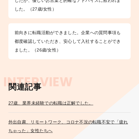
したが、優しいお言葉と的確なアドバイスに救われま
した。（27歳/女性）
前向きに転職活動ができました。企業への質問事項も
都度確認していただき、安心して入社することができ
ました。（26歳/女性）
INTERVIEW
関連記事
27歳、業界未経験での転職は正解でした。
外出自粛、リモートワーク、コロナ不況の転職不安で「疲れ
ちゃった」女性たちへ