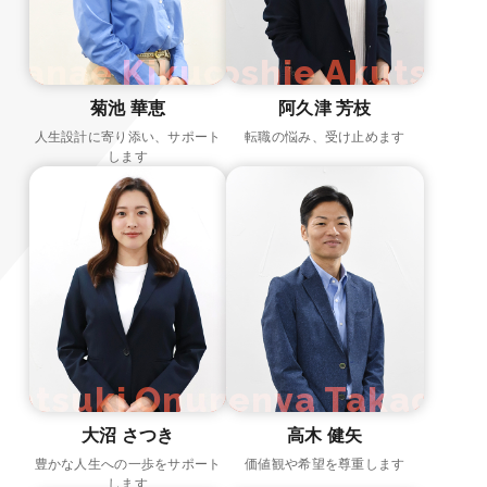
Hanae Kikuchi
Yoshie Akutsu
菊池 華恵
阿久津 芳枝
人生設計に寄り添い、サポート
転職の悩み、受け止めます
します
Satsuki Onuma
Kenya Takagi
大沼 さつき
高木 健矢
豊かな人生への一歩をサポート
価値観や希望を尊重します
します