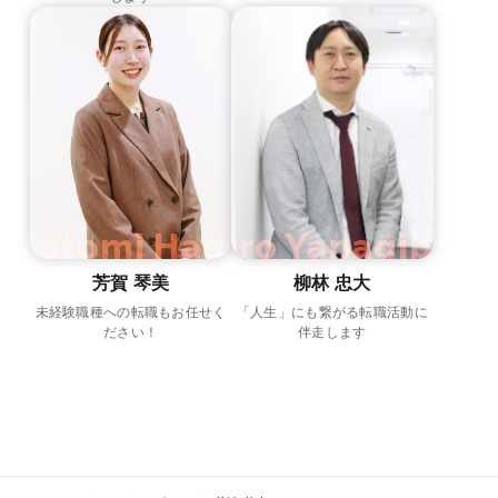
Kotomi Haga
Tadahiro Yanagibaya
芳賀 琴美
柳林 忠大
未経験職種への転職もお任せく
「人生」にも繋がる転職活動に
ださい！
伴走します