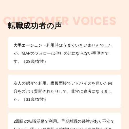
CUSTOMER VOICES
転職成功者の声
大手エージェント利用時はうまくいきいませんでした
が、MAPのフォローは他社の比にならない手厚さで
す。（29歳/女性）
友人の紹介で利用。模擬面接でアドバイスを頂いた内
容をズバリ質問されたりして、非常に参考になりまし
た。（31歳/女性）
2回目の転職活動で利用。早期離職の経験があり不安で