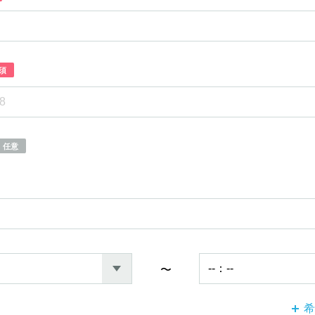
須
任意
〜
希