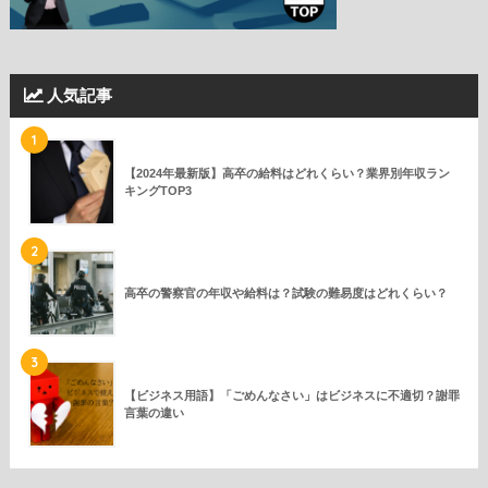
人気記事
1
【2024年最新版】高卒の給料はどれくらい？業界別年収ラン
キングTOP3
2
高卒の警察官の年収や給料は？試験の難易度はどれくらい？
3
【ビジネス用語】「ごめんなさい」はビジネスに不適切？謝罪
言葉の違い