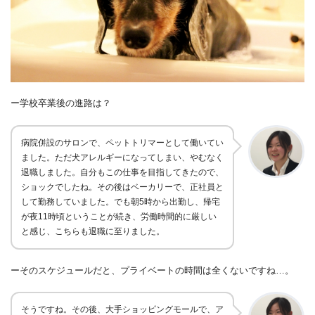
ー学校卒業後の進路は？
病院併設のサロンで、ペットトリマーとして働いてい
ました。
ただ
犬アレルギーになってしまい、やむなく
退職しました
。自分もこの仕事を目指してきたので、
ショックでしたね。
その後はベーカリーで、正社員と
して勤務していました。でも朝
5
時から出勤し、帰宅
が夜
11
時頃ということが続き、
労働時間的に厳しい
と感じ、こちらも退職
に至りました。
ーそのスケジュールだと、プライベートの時間は全くないですね…。
そうですね。
その後、大手ショッピングモールで、ア