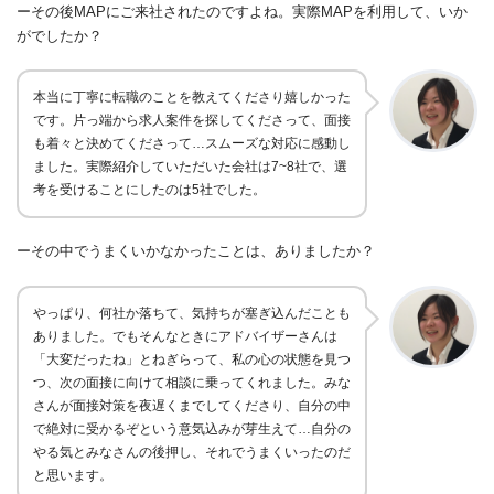
ーその後MAPにご来社されたのですよね。実際
MAPを利用して
、いか
がでしたか？
本当に丁寧に転職のことを教えてくださり嬉しかった
です。片っ端から求人案件を探してくださって、面接
も着々と決めてくださって
…
スムーズな対応に感動し
ました。
実際紹介していただいた会社は
7~8
社で、選
考を受けることにしたのは
5
社でした。
ーその中でうまくいかなかったことは、ありましたか？
やっぱり、
何社か落ちて、気持ちが塞ぎ込んだことも
ありました。
でもそんなときにアドバイザーさんは
「大変だったね」とねぎらって、私の心の状態を見つ
つ、次の面接に向けて相談に乗ってくれました。
みな
さんが面接対策を夜遅くまでしてくださり、自分の中
で絶対に受かるぞという意気込みが芽生えて…自分の
やる気とみなさんの後押し、それでうまくいったのだ
と思います。