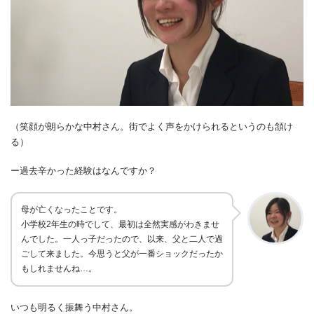
（笑顔が朗らかな中村さん。街でよく声をかけられるというのも頷け
る）
ー
過去辛かった経験はなんですか？
母が亡くなったことです。
小学校
2
年生の時でして、最初は全然実感がわきませ
んでした。一人っ子だったので、以来、父と二人で過
ごして来ました。今思うと父が一番ショックだったか
もしれませんね
…
。
いつも明るく振舞う中村さん。