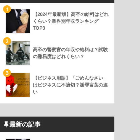
1
【2024年最新版】高卒の給料はどれ
くらい？業界別年収ランキング
TOP3
2
高卒の警察官の年収や給料は？試験
の難易度はどれくらい？
3
【ビジネス用語】「ごめんなさい」
はビジネスに不適切？謝罪言葉の違
い
最新の記事