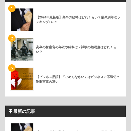
1
【2024年最新版】高卒の給料はどれくらい？業界別年収ラ
ンキングTOP3
2
高卒の警察官の年収や給料は？試験の難易度はどれくら
い？
3
【ビジネス用語】「ごめんなさい」はビジネスに不適切？
謝罪言葉の違い
最新の記事